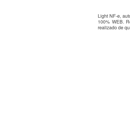
Light NF-e, aut
100% WEB. Rod
realizado de qu
Gestão
News
celamento
uito
o emissor nfe
r emissor
uito
emissor nfe