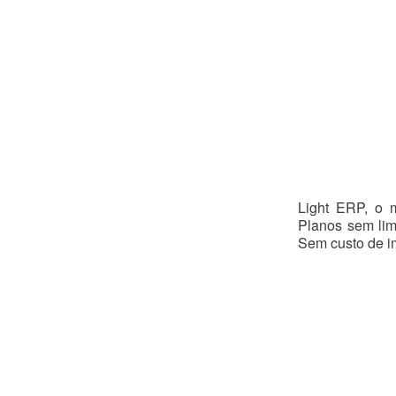
Gestão
News
t erp
Light
istema de gestão
Light ERP, o 
Planos sem lim
Sem custo de i