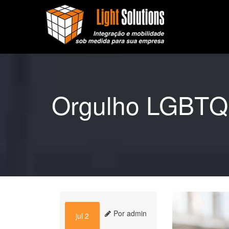
Orgulho LGBTQIA
Por admin
jul 2