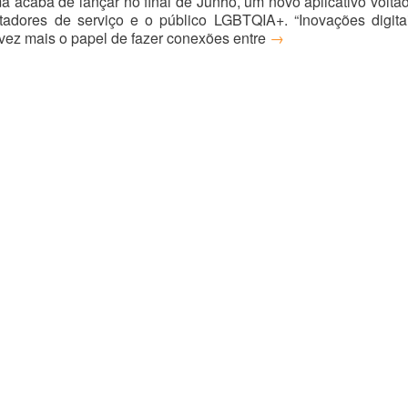
 acaba de lançar no final de Junho, um novo aplicativo volta
tadores de serviço e o público LGBTQIA+. “Inovações digita
ez mais o papel de fazer conexões entre
→