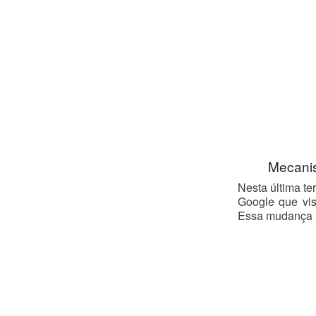
News
roid
e-
ecommerce
le
mecanismo
e
sites mobile
Mecanis
Nesta última te
Google que vis
Essa mudança i