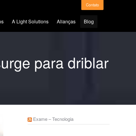
Contato
os
A Light Solutions
Alianças
Blog
urge para driblar
Exame – Tecnologia