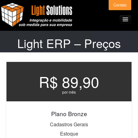
Contato
Light ERP – Preços
Home
Produtos e Serviços
R$ 89,90
Light ERP – Preços
por mês
A Light Solutions
Plano Bronze
Cadastros Gerais
Alianças
Estoque