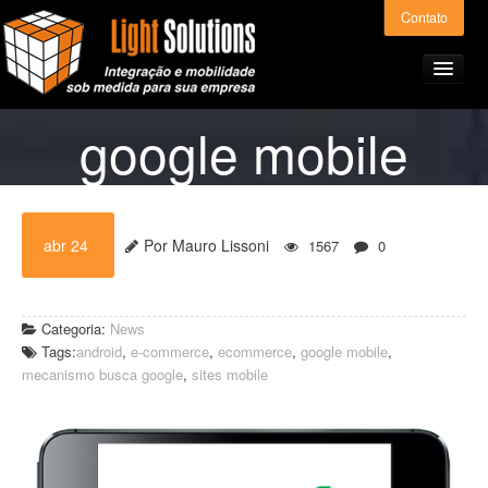
Contato
google mobile
Home
abr 24
Por Mauro Lissoni
1567
0
Produtos e Serviços
Light ERP – Preços
Categoria:
News
Tags:
android
,
e-commerce
,
ecommerce
,
google mobile
,
mecanismo busca google
,
sites mobile
A Light Solutions
Alianças