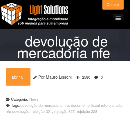
Contato
devolução de
mercadoria nfe
Home
Produtos e Serviços
abr 10
Por Mauro Lissoni
2580
0
Light ERP – Preços
Categoria:
News
A Light Solutions
Tags:
devolução de mercadoria nfe
,
documento fiscal referenciado
,
nfe devolução
,
rejeição 321
,
rejeição 327
,
rejeição 328
Alianças