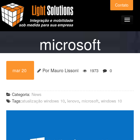
Contato
microsoft
Home
mar 20
Por Mauro Lissoni
1973
0
Produtos e Serviços
Light ERP – Preços
Categoria:
News
Tags:
atualização windows 10
,
lenovo
,
microsoft
,
windows 10
A Light Solutions
Alianças