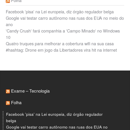
Folha
Facebook 'pisa' na Lei europeia, diz órgão regulador belga
Google vai testar carro autônomo nas ruas dos EUA no meio do
ano
'Candy Crush' fará companhia a 'Campo Minado' no Windows
10
Quatro truques para melhorar a cobertura wifi na sua casa
#hashtag: Drone em jogo da Libertadores vira hit na internet
Exame – Tecnologia
Folha
Facebook 'pisa' na Lei europeia, diz órgão regulador
belga
Google vai testar carro autônomo nas ruas dos EUA no