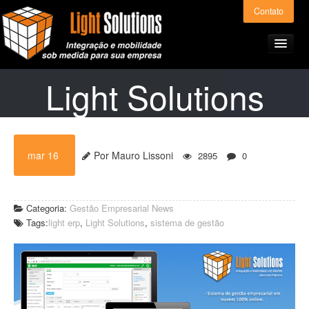
Contato
Light Solutions
Home
mar 16
Por Mauro Lissoni
2895
0
Produtos e Serviços
Light ERP – Preços
Categoria:
Gestão Empresarial
News
Tags:
light erp
,
Light Solutions
,
sistema de gestão
A Light Solutions
Alianças