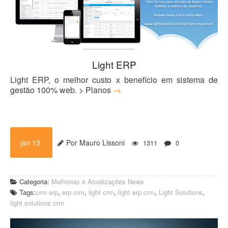
Blog
Light ERP
Light ERP, o melhor custo x benefício em sistema de
gestão 100% web. > Planos
→
jan 13
Por Mauro Lissoni
1311
0
Categoria:
Melhorias e Atualizações
News
Tags:
crm erp
,
erp crm
,
light crm
,
light erp crm
,
Light Solutions
,
light solutions crm