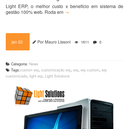
Light ERP, o melhor custo x benefício em sistema de
gestão 100% web. Roda em
→
jan 22
Por Mauro Lissoni
1611
0
Categoria:
News
Tags:
custom erp
,
customização erp
,
erp
,
erp custom
,
erp
customizado
,
light erp
,
Light Solutions