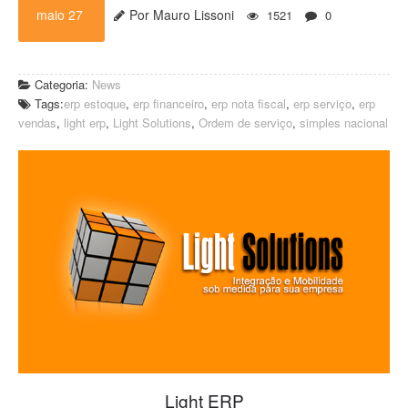
maio 27
Por Mauro Lissoni
1521
0
Categoria:
News
Tags:
erp estoque
,
erp financeiro
,
erp nota fiscal
,
erp serviço
,
erp
vendas
,
light erp
,
Light Solutions
,
Ordem de serviço
,
simples nacional
Light ERP