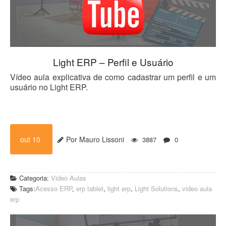
Blog
Light ERP – Perfil e Usuário
Vídeo aula explicativa de como cadastrar um perfil e um
usuário no Light ERP.
out 10
Por Mauro Lissoni
3887
0
Categoria:
Video Aulas
Tags:
Acesso ERP
,
erp tablet
,
light erp
,
Light Solutions
,
video aula
erp