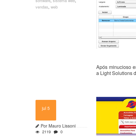
software
,
sistema web
,
vendas
,
web
Após minucioso es
a Light Solutions 
jul 5
Por Mauro Lissoni
2119
0