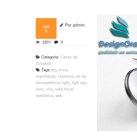
Por admin
set
5
2201
0
Categoria:
Cases de
Sucesso
Tags:
erp
,
icms
,
importação
,
impostos
,
lei da
transparência
,
light
,
light erp
,
ncm
,
nf-e
,
nota fiscal
eletrônica
,
web