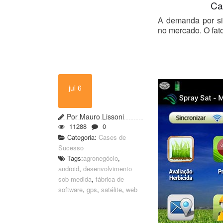
Ca
A demanda por si
no mercado. O fat
jul 6
Por Mauro Lissoni
11288
0
Categoria:
Cases de
Sucesso
Tags:
agronegócio
,
android
,
desenvolvimento
sob medida
,
fábrica de
software
,
gps
,
satélite
,
web