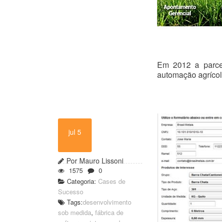
Em 2012 a parcer
automação agrícola
jul 5
Por Mauro Lissoni
1575
0
Categoria:
Cases de
Sucesso
Tags:
desenvolvimento
sob medida
,
fábrica de