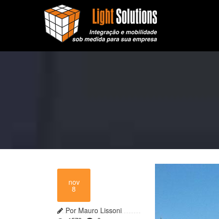
nov
8
Por Mauro Lissoni