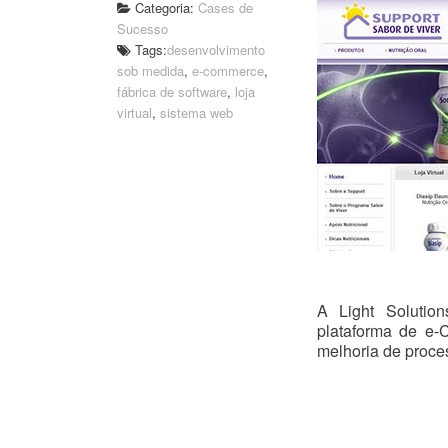
Categoria:
Cases de
Sucesso
Tags:
desenvolvimento
sob medida
,
e-commerce
,
fábrica de software
,
loja
virtual
,
sistema web
A Light Solutio
plataforma de e
melhoria de proces