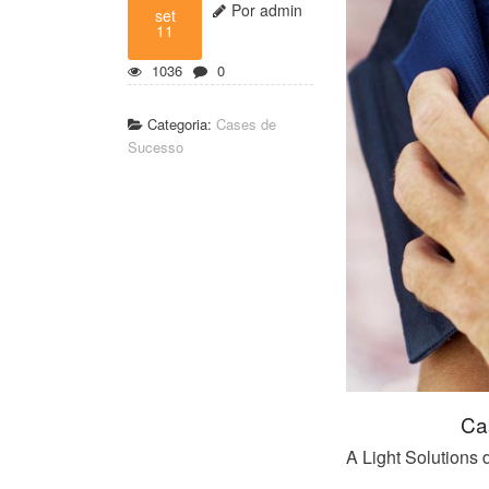
Por admin
set
11
1036
0
Categoria:
Cases de
Sucesso
Ca
A Light Solutions 