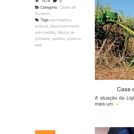
1578
0
Categoria:
Cases de
Sucesso
Tags:
agronegócio
,
android
,
desenvolvimento
sob medida
,
fábrica de
software
,
satélite
,
sistema
web
Case 
A atuação da Lig
mais um
→