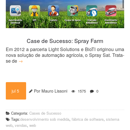
Case de Sucesso: Spray Farm
Em 2012 a parceria Light Solutions e BioTI originou uma
nova solução de automação agrícola, o Spray Sat. Trata-
se de
→
jul 5
Por Mauro Lissoni
1575
0
Categoria:
Cases de Sucesso
Tags:
desenvolvimento sob medida
,
fábrica de software
,
sistema
web
,
vendas
,
web