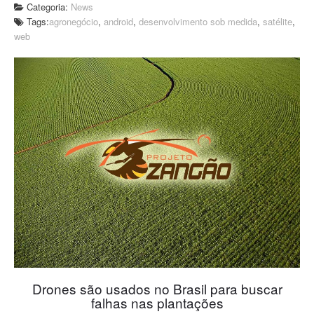
Categoria:
News
Tags:
agronegócio
,
android
,
desenvolvimento sob medida
,
satélite
,
web
Drones são usados no Brasil para buscar
falhas nas plantações