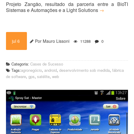
Projeto Zangão, resultado da parceria entre a BioTI
Sistemas e Automações e a Light Solutions
→
jul 6
Por Mauro Lissoni
11288
0
Categoria:
Cases de Sucesso
Tags:
agronegócio
,
android
,
desenvolvimento sob medida
,
fábrica
de software
,
gps
,
satélite
,
web