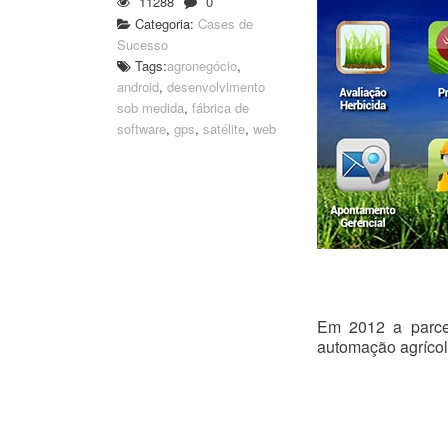
11288
0
Categoria:
Cases de
Sucesso
Tags:
agronegócio
,
android
,
desenvolvimento
sob medida
,
fábrica de
software
,
gps
,
satélite
,
web
Em 2012 a parcer
automação agrícola