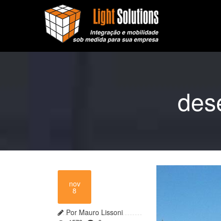
des
nov
8
Por Mauro Lissoni