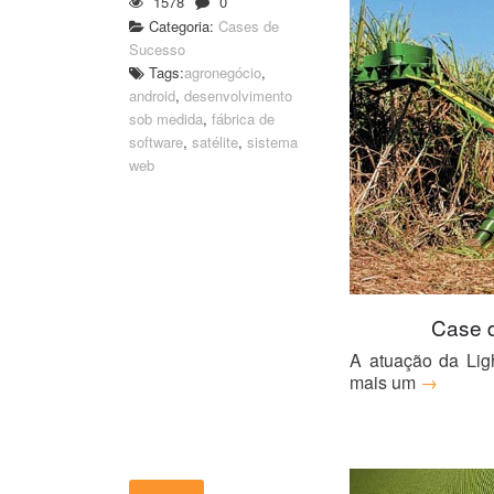
1578
0
Categoria:
Cases de
Sucesso
Tags:
agronegócio
,
android
,
desenvolvimento
sob medida
,
fábrica de
software
,
satélite
,
sistema
web
Case 
A atuação da Lig
mais um
→