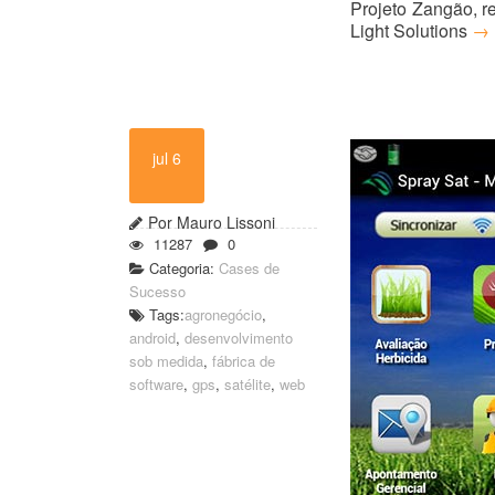
Projeto Zangão, r
Light Solutions
→
jul 6
Por Mauro Lissoni
11287
0
Categoria:
Cases de
Sucesso
Tags:
agronegócio
,
android
,
desenvolvimento
sob medida
,
fábrica de
software
,
gps
,
satélite
,
web