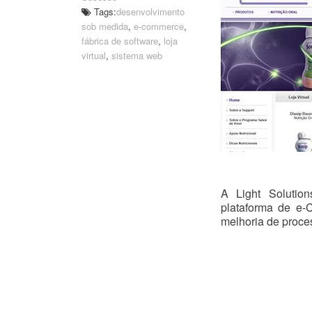
Tags:
desenvolvimento
sob medida
,
e-commerce
,
fábrica de software
,
loja
virtual
,
sistema web
A Light Solutio
plataforma de e
melhoria de proces