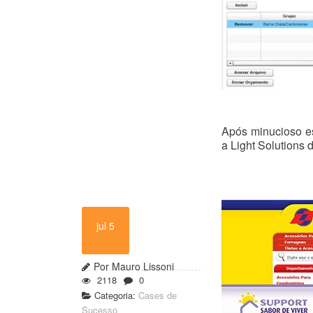
Após minucioso es
a Light Solutions 
jul 5
Por Mauro Lissoni
2118
0
Categoria:
Cases de
Sucesso