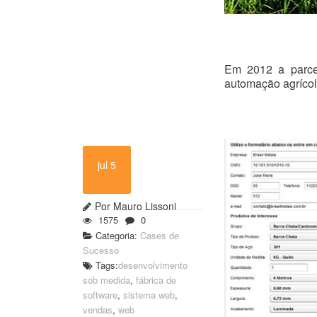
Em 2012 a parcer
automação agrícola
jul 5
Por Mauro Lissoni
1575
0
Categoria:
Cases de
Sucesso
Tags:
desenvolvimento
sob medida
,
fábrica de
software
,
sistema web
,
vendas
,
web