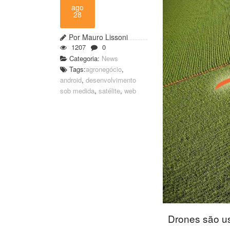
ago
28
Por Mauro Lissoni
1207
0
Categoria:
News
Tags:
agronegócio
,
android
,
desenvolvimento
sob medida
,
satélite
,
web
Drones são us