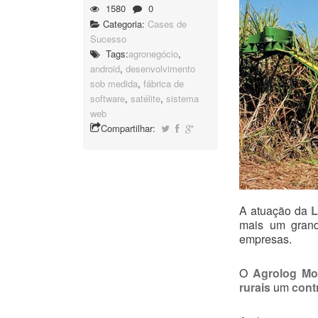
1580
0
Categoria:
Cases de
Sucesso
Tags:
agronegócio
,
android
,
desenvolvimento
sob medida
,
fábrica de
software
,
satélite
,
sistema
web
Compartilhar:
A atuação da
L
mais um grand
empresas.
O
Agrolog Mo
rurais
um
cont