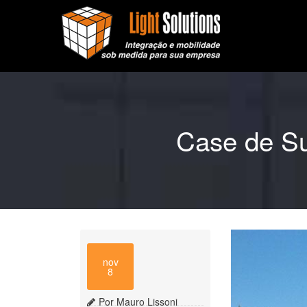
Case de Su
nov
8
Por Mauro Lissoni