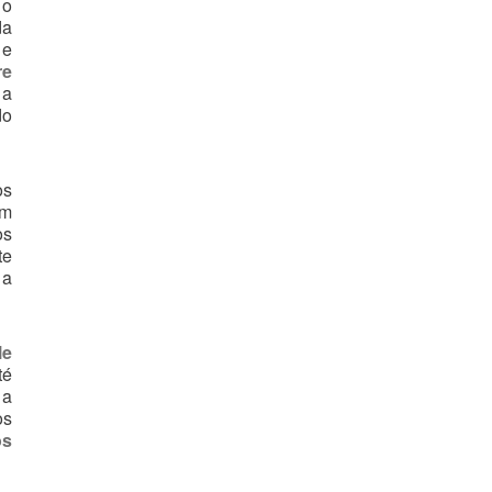
 o
a
 e
re
 a
do
os
m
s
te
 a
le
té
 a
os
os