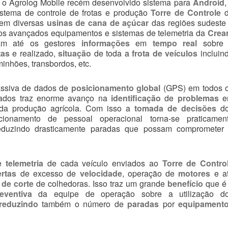
e o Agrolog Mobile recém desenvolvido sistema para
Android
,
stema de controle de frotas e produção
Torre de Controle
d
 em diversas
usinas de cana de açúcar
das regiões sudeste
 os avançados equipamentos e sistemas de telemetria da
Crea
am até os gestores
informações
em
tempo real
sobre
tas
e realizado,
situação
de toda a
frota de veículos
incluin
inhões, transbordos, etc.
assiva de dados de
posicionamento global
(GPS) em todos 
trados traz enorme avanço na
identificação
de
problemas
e
 da produção agrícola. Com isso a
tomada de decisões
do
ionamento de pessoal operacional torna-se praticamen
duzindo drasticamente paradas que possam comprometer
de
telemetria
de cada veículo enviados ao
Torre de Contro
ertas
de excesso de
velocidade
, operação de
motores
e a
 de corte
de colhedoras. Isso traz um grande
benefício
que é
eventiva
da equipe de operação sobre a utilização d
reduzindo
também o número de
paradas
por
equipament