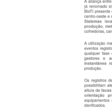
A aliança entr
já renomado si
BioTI presente
centro-oeste e
Sistemas
lev
produção
,
me
colhedoras, cam
A utilização m
eventos regis
qualquer fase
gestores e ac
instantânea
re
produção.
Os registros 
possibilitam
al
altura de
facas
orientação pr
equipamentos
danificados.