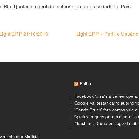
 e BioTI juntas em prol da melhoria da produtividade do País.
 Light ERP 21/10/2013
Light ERP – Perfil e Usuário
Folha
Facebook 'pisa' na Lei europeia,
Google vai testar carro autôno
'Candy Crush' fará companhia a
Quatro truques para melhorar a 
#hashtag: Drone em jogo da Liber
vimento sob Medida