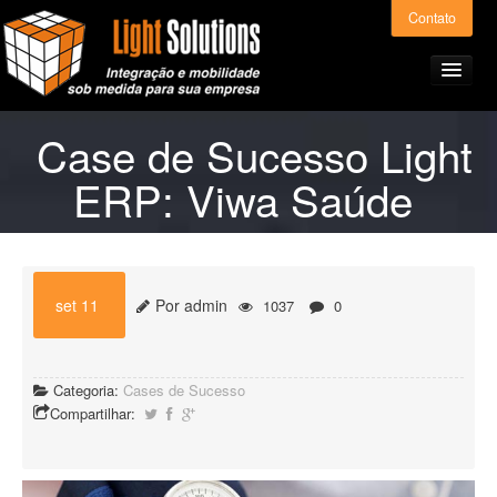
Contato
Case de Sucesso Light
ERP: Viwa Saúde
Home
Produtos e Serviços
set 11
Por admin
1037
0
Light ERP – Preços
Categoria:
Cases de Sucesso
A Light Solutions
Compartilhar:
Alianças