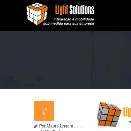
jun
6
Por Mauro Lissoni