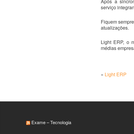
Após a sincron
serviço integra
Fiquem sempre 
atualizações.
Light ERP, o m
médias empres
«
Light ERP
Exame – Tecnologia