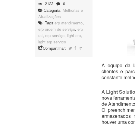
2123
0
Categoria:
Melhorias e
Atualizações
Tags:
erp atendimento
,
erp ordem de serviço
,
erp
rat
,
erp serviço
,
light erp
,
light erp serviço
Compartilhar:
A equipe da
clientes e pa
constante melho
A
Light Soluti
nova ferramenta
de Atendimento 
O preenchiment
armazenados n
houver uma con