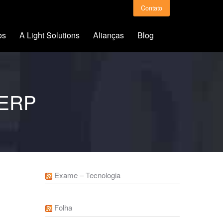
Contato
os
A Light Solutions
Alianças
Blog
 ERP
Exame – Tecnologia
Folha