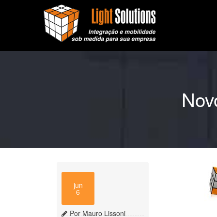
Nov
jun
6
Por Mauro Lissoni