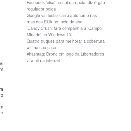
Facebook 'pisa' na Lei europeia, diz órgão
regulador belga
Google vai testar carro autônomo nas
ruas dos EUA no meio do ano
'Candy Crush' fará companhia a 'Campo
Minado' no Windows 10
Quatro truques para melhorar a cobertura
wifi na sua casa
#hashtag: Drone em jogo da Libertadores
vira hit na internet
us
em
ta
io
am
ue