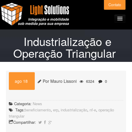
Contato
Industrialização e
Operação Triangular
Home
Produtos e Serviços
ago 18
Por Mauro Lissoni
6324
0
Light ERP – Preços
Categoria:
News
A Light Solutions
Tags:
beneficiamento
,
erp
,
industrialização
,
nf-e
,
operação
triangular
Compartilhar:
Alianças