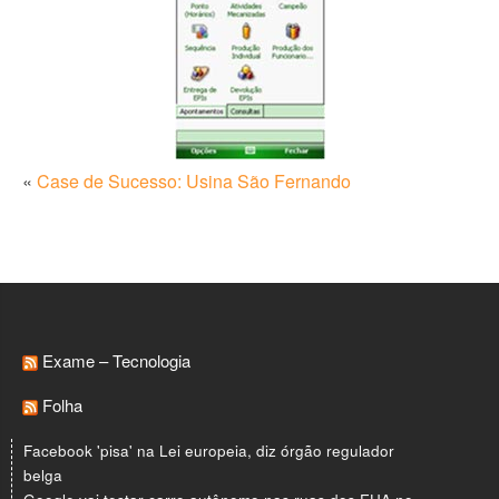
Blog
«
Case de Sucesso: Usina São Fernando
Exame – Tecnologia
Folha
Facebook 'pisa' na Lei europeia, diz órgão regulador
belga