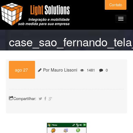
Contato
case_sao_fernando_tel
Home
Produtos e Serviços
ago 27
Por Mauro Lissoni
1481
0
Light ERP – Preços
Compartilhar:
A Light Solutions
Alianças