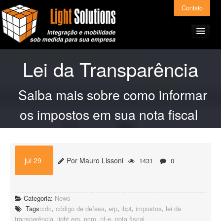
Contato
Lei da Transparência
Home
Saiba mais sobre como informar
os impostos em sua nota fiscal
Produtos e Serviços
Light ERP – Preços
jul 29
Por Mauro Lissoni
1431
0
A Light Solutions
Categoria:
News
Alianças
Tags:
cdc
,
código de defesa
,
erp
,
ibpt
,
impostos
,
lei da
transparência
,
light erp
,
ncm
,
nf-e
,
nota fiscal