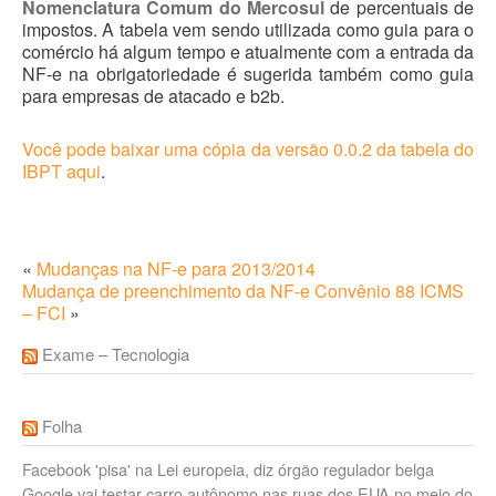
Nomenclatura Comum do Mercosul
de percentuais de
impostos. A tabela vem sendo utilizada como guia para o
comércio há algum tempo e atualmente com a entrada da
NF-e na obrigatoriedade é sugerida também como guia
para empresas de atacado e b2b.
Você pode baixar uma cópia da versão 0.0.2 da tabela do
IBPT aqui
.
«
Mudanças na NF-e para 2013/2014
Mudança de preenchimento da NF-e Convênio 88 ICMS
– FCI
»
Exame – Tecnologia
Folha
Facebook 'pisa' na Lei europeia, diz órgão regulador belga
Google vai testar carro autônomo nas ruas dos EUA no meio do